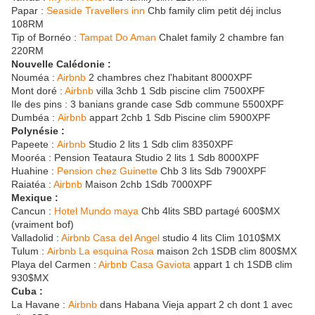
Papar :
Seaside Travellers inn
Chb family clim petit déj inclus
108RM
Tip of Bornéo :
Tampat Do Aman
Chalet family 2 chambre fan
220RM
Nouvelle Calédonie :
Nouméa :
Airbnb
2 chambres chez l'habitant 8000XPF
Mont doré :
Airbnb
villa 3chb 1 Sdb piscine clim 7500XPF
Ile des pins : 3 banians grande case Sdb commune 5500XPF
Dumbéa :
Airbnb
appart 2chb 1 Sdb Piscine clim 5900XPF
Polynésie :
Papeete :
Airbnb
Studio 2 lits 1 Sdb clim 8350XPF
Mooréa : Pension Teataura Studio 2 lits 1 Sdb 8000XPF
Huahine :
Pension chez Guinette
Chb 3 lits Sdb 7900XPF
Raiatéa :
Airbnb
Maison 2chb 1Sdb 7000XPF
Mexique :
Cancun :
Hotel Mundo maya
Chb 4lits SBD partagé 600$MX
(vraiment bof)
Valladolid :
Airbnb Casa del Angel
studio 4 lits Clim 1010$MX
Tulum :
Airbnb La esquina Rosa
maison 2ch 1SDB clim 800$MX
Playa del Carmen :
Airbnb Casa Gaviota
appart 1 ch 1SDB clim
930$MX
Cuba :
La Havane :
Airbnb
dans Habana Vieja appart 2 ch dont 1 avec