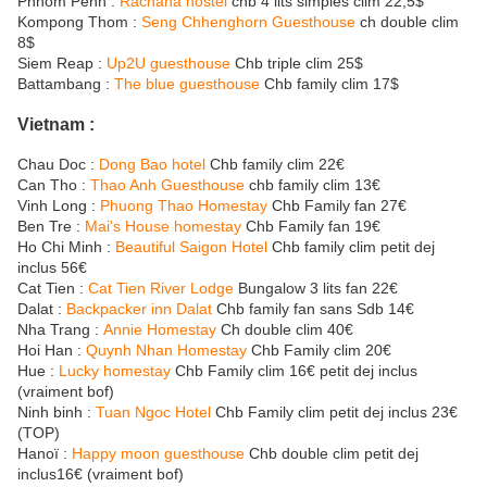
Phnom Penh :
Rachana hostel
chb 4 lits simples clim 22,5$
Kompong Thom :
Seng Chhenghorn Guesthouse
ch double clim
8$
Siem Reap :
Up2U guesthouse
Chb triple clim 25$
Battambang :
The blue guesthouse
Chb family clim 17$
Vietnam :
Chau Doc :
Dong Bao hotel
Chb family clim 22€
Can Tho :
Thao Anh Guesthouse
chb family clim 13€
Vinh Long :
Phuong Thao Homestay
Chb Family fan 27€
Ben Tre :
Mai's House homestay
Chb Family fan 19€
Ho Chi Minh :
Beautiful Saigon Hotel
Chb family clim petit dej
inclus 56€
Cat Tien :
Cat Tien River Lodge
Bungalow 3 lits fan 22€
Dalat :
Backpacker inn Dalat
Chb family fan sans Sdb 14€
Nha Trang :
Annie Homestay
Ch double clim 40€
Hoi Han :
Quynh Nhan Homestay
Chb Family clim 20€
Hue :
Lucky homestay
Chb Family clim 16€ petit dej inclus
(vraiment bof)
Ninh binh :
Tuan Ngoc Hotel
Chb Family clim petit dej inclus 23€
(TOP)
Hanoï :
Happy moon guesthouse
Chb double clim petit dej
inclus16€ (vraiment bof)