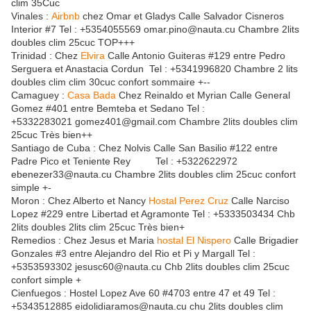
clim 35Cuc
Vinales :
Airbnb
chez Omar et Gladys Calle Salvador Cisneros
Interior #7 Tel : +5354055569 omar.pino@nauta.cu Chambre 2lits
doubles clim 25cuc TOP+++
Trinidad : Chez
Elvira
Calle Antonio Guiteras #129 entre Pedro
Serguera et Anastacia Cordun Tel : +5341996820 Chambre 2 lits
doubles clim clim 30cuc confort sommaire +--
Camaguey :
Casa Bada
Chez Reinaldo et Myrian Calle General
Gomez #401 entre Bemteba et Sedano Tel :
+5332283021 gomez401@gmail.com Chambre 2lits doubles clim
25cuc Très bien++
Santiago de Cuba : Chez Nolvis Calle San Basilio #122 entre
Padre Pico et Teniente Rey Tel : +5322622972
ebenezer33@nauta.cu Chambre 2lits doubles clim 25cuc confort
simple +-
Moron : Chez Alberto et Nancy
Hostal Perez Cruz
Calle Narciso
Lopez #229 entre Libertad et Agramonte Tel : +5333503434 Chb
2lits doubles 2lits clim 25cuc Très bien+
Remedios : Chez Jesus et Maria
hostal El Nispero
Calle Brigadier
Gonzales #3 entre Alejandro del Rio et Pi y Margall Tel :
+5353593302 jesusc60@nauta.cu Chb 2lits doubles clim 25cuc
confort simple +
Cienfuegos : Hostel Lopez Ave 60 #4703 entre 47 et 49 Tel :
+5343512885 eidolidiaramos@nauta.cu chu 2lits doubles clim