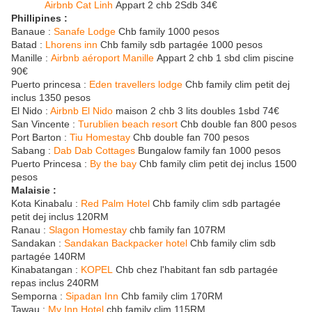
Airbnb Cat Linh
Appart 2 chb 2Sdb 34€
Phillipines :
Banaue :
Sanafe Lodge
Chb family 1000 pesos
Batad :
Lhorens inn
Chb family sdb partagée 1000 pesos
Manille :
Airbnb aéroport Manille
Appart 2 chb 1 sbd clim piscine
90€
Puerto princesa :
Eden travellers lodge
Chb family clim petit dej
inclus 1350 pesos
El Nido :
Airbnb El Nido
maison 2 chb 3 lits doubles 1sbd 74€
San Vincente :
Turublien beach resort
Chb double fan 800 pesos
Port Barton :
Tiu Homestay
Chb double fan 700 pesos
Sabang :
Dab Dab Cottages
Bungalow family fan 1000 pesos
Puerto Princesa :
By the bay
Chb family clim petit dej inclus 1500
pesos
Malaisie :
Kota Kinabalu :
Red Palm Hotel
Chb family clim sdb partagée
petit dej inclus 120RM
Ranau :
Slagon Homestay
chb family fan 107RM
Sandakan :
Sandakan Backpacker hotel
Chb family clim sdb
partagée 140RM
Kinabatangan :
KOPEL
Chb chez l'habitant fan sdb partagée
repas inclus 240RM
Semporna :
Sipadan Inn
Chb family clim 170RM
Tawau :
My Inn Hotel
chb family clim 115RM