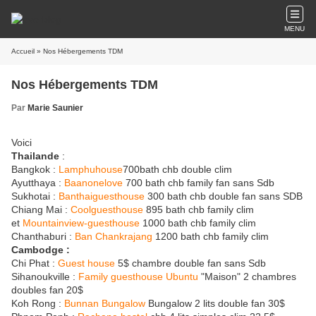
MENU
Accueil
» Nos Hébergements TDM
Nos Hébergements TDM
Par
Marie Saunier
Voici
Thailande
:
Bangkok :
Lamphuhouse
700bath chb double clim
Ayutthaya :
Baanonelove
700 bath chb family fan sans Sdb
Sukhotai :
Banthaiguesthouse
300 bath chb double fan sans SDB
Chiang Mai :
Coolguesthouse
895 bath chb family clim
et
Mountainview-guesthouse
1000 bath chb family clim
Chanthaburi :
Ban Chankrajang
1200 bath chb family clim
Cambodge :
Chi Phat :
Guest house
5$ chambre double fan sans Sdb
Sihanoukville :
Family guesthouse Ubuntu
"Maison" 2 chambres
doubles fan 20$
Koh Rong :
Bunnan Bungalow
Bungalow 2 lits double fan 30$