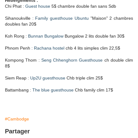
Hébergements :
Chi Phat :
Guest house
5$ chambre double fan sans Sdb
Sihanoukville :
Family guesthouse Ubuntu
"Maison" 2 chambres
doubles fan 20$
Koh Rong :
Bunnan Bungalow
Bungalow 2 lits double fan 30$
Phnom Penh :
Rachana hostel
chb 4 lits simples clim 22,5$
Kompong Thom :
Seng Chhenghorn Guesthouse
ch double clim
8$
Siem Reap :
Up2U guesthouse
Chb triple clim 25$
Battambang :
The blue guesthouse
Chb family clim 17$
#Cambodge
Partager