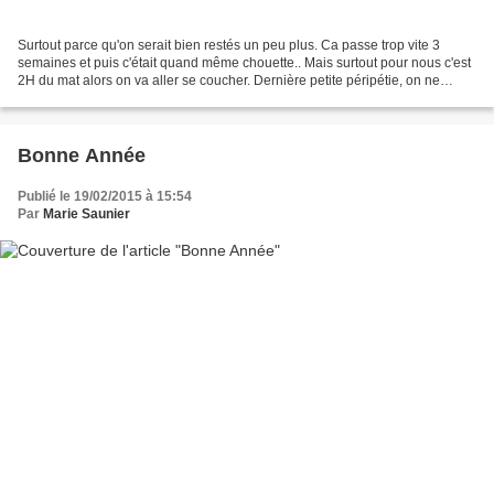
Surtout parce qu'on serait bien restés un peu plus. Ca passe trop vite 3
semaines et puis c'était quand même chouette.. Mais surtout pour nous c'est
2H du mat alors on va aller se coucher. Dernière petite péripétie, on ne
pouvait pas terminer comme ça...
Bonne Année
Publié le 19/02/2015 à 15:54
Par
Marie Saunier