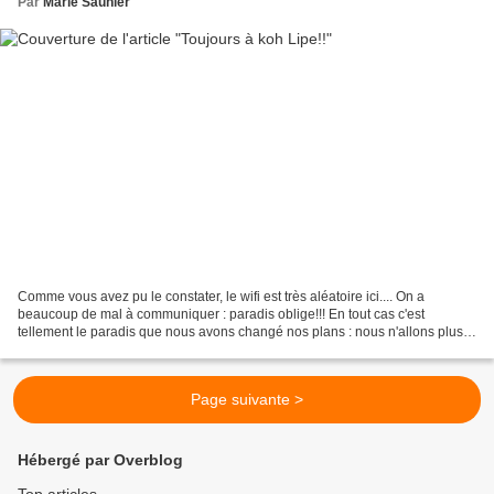
Par
Marie Saunier
Comme vous avez pu le constater, le wifi est très aléatoire ici.... On a
beaucoup de mal à communiquer : paradis oblige!!! En tout cas c'est
tellement le paradis que nous avons changé nos plans : nous n'allons plus à
Koh bulon, oú d'ailleurs nous avions...
Page suivante >
Hébergé par Overblog