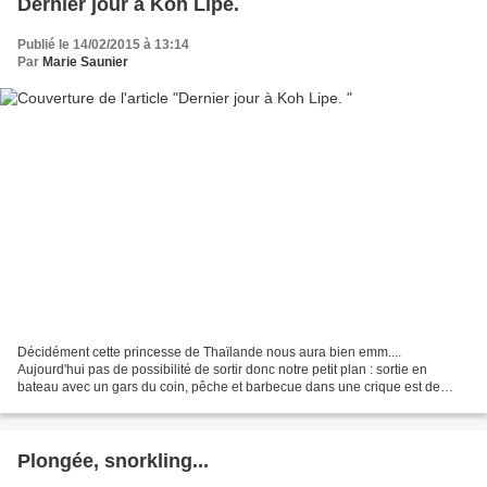
Dernier jour à Koh Lipe.
Publié le 14/02/2015 à 13:14
Par
Marie Saunier
Décidément cette princesse de Thaïlande nous aura bien emm....
Aujourd'hui pas de possibilité de sortir donc notre petit plan : sortie en
bateau avec un gars du coin, pêche et barbecue dans une crique est de
nouveau tombé à l'eau ... Dommage Comme quoi...
Plongée, snorkling...