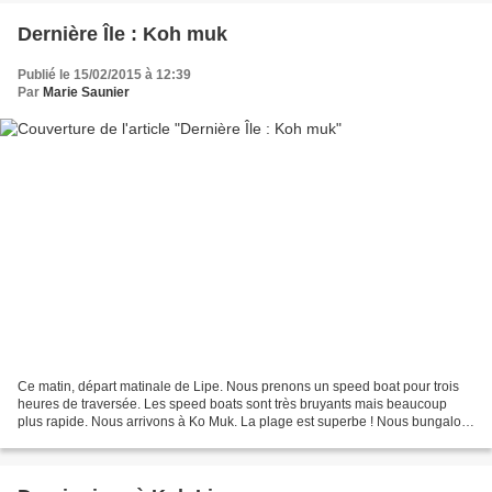
Dernière Île : Koh muk
Publié le 15/02/2015 à 12:39
Par
Marie Saunier
Ce matin, départ matinale de Lipe. Nous prenons un speed boat pour trois
heures de traversée. Les speed boats sont très bruyants mais beaucoup
plus rapide. Nous arrivons à Ko Muk. La plage est superbe ! Nous bungalow
se trouve à 5 minutes de marche à...