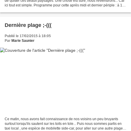
de quitter ces beaux paysages. Une chose est sûre, nous reviendrons... Car
ici tout est simple. Programme pour cette après midi et dernier périple : à 14h
longtail boat jusqu'à...
Dernière plage ;-(((
Publié le 17/02/2015 à 18:05
Par
Marie Saunier
Ce matin, nous avons fait connaissance de nos voisins un peu bruyants
surtout lorsqu'ils sautent sur les toits en tole... Puis nous sommes partis en
taxi local , une espèce de mobilette side-car, pour aller sur une autre plage