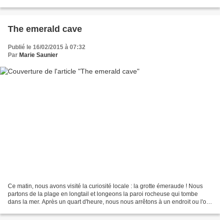
de l'île beaucoup moins...
The emerald cave
Publié le 16/02/2015 à 07:32
Par
Marie Saunier
Ce matin, nous avons visité la curiosité locale : la grotte émeraude ! Nous
partons de la plage en longtail et longeons la paroi rocheuse qui tombe
dans la mer. Après un quart d'heure, nous nous arrêtons à un endroit ou l'on
entraperçois un "trou" de...