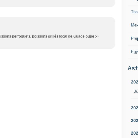
Tha
Mex
oissons perroquets, poissons grillés local de Guadeloupe ;-)
Pré
Egy
Arch
20
Ju
20
20
20