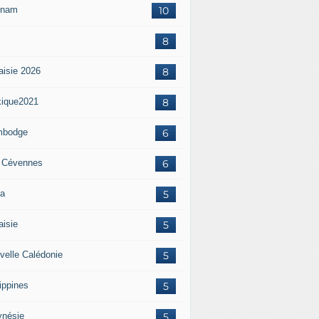
tnam
10
8
aisie 2026
8
ique2021
8
mbodge
6
 Cévennes
6
a
5
aisie
5
velle Calédonie
5
ippines
5
ynésie
5