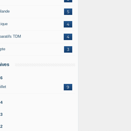
ilande
5
ique
4
paratifs TDM
4
pte
3
ives
26
illet
9
24
23
22