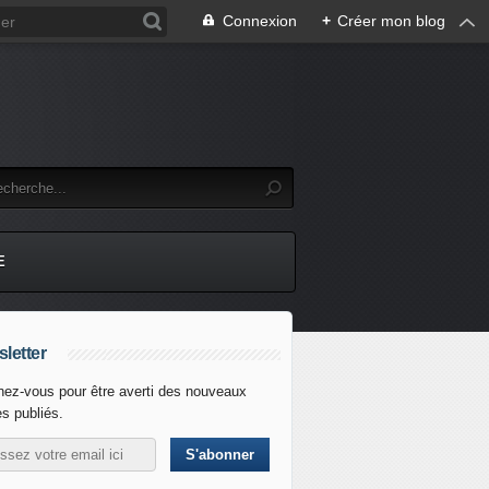
Connexion
+
Créer mon blog
E
letter
ez-vous pour être averti des nouveaux
es publiés.