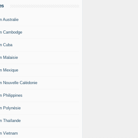
es
n Australie
an Cambodge
an Cuba
an Malaisie
an Mexique
an Nouvelle Calédonie
n Philippines
an Polynésie
an Thaïlande
an Vietnam