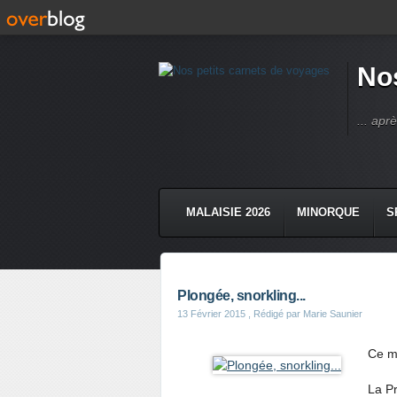
Nos
... apr
MALAISIE 2026
MINORQUE
S
Plongée, snorkling...
13 Février 2015
, Rédigé par Marie Saunier
Ce ma
La Pr