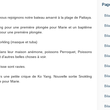
Pag
Bila
 nous rejoignons notre bateau amarré à la plage de Pattaya.
Bil
dang pour une première plongée pour Marie et un baptême
 pour une première plongée.
Bil
norkling (masque et tuba)
Bil
s dans leur maison anémone, poissons Perroquet, Poissons
Bil
 d'autres belles choses à voir.
Bil
isse sont ravies.
Bila
s une petite crique de Ko Yang. Nouvelle sortie Snokling
e pour Marie.
Bil
Bil
Bil