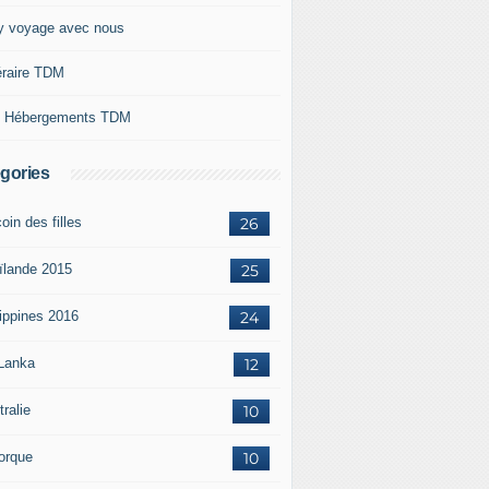
y voyage avec nous
néraire TDM
 Hébergements TDM
gories
oin des filles
26
ïlande 2015
25
lippines 2016
24
 Lanka
12
ralie
10
orque
10