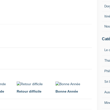
Dor
Iti
Nos
Caté
Le c
Tha
Phi
Sri
nde
Retour difficile
Bonne Année
Aust
Min