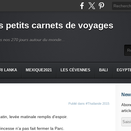
 petits carnets de voyages
ès nos 270 jours autour du monde...
RI LANKA
MEXIQUE2021
LES CÉVENNES
BALI
EGYPT
News
Publié dans
#Thaïlande 2015
Abonn
articl
tin, levée matinale remplis d'espoir.
incesse n'a pas fait fermer la Parc.