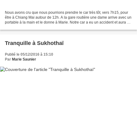
Nous avons cru que nous pourrions prendre le car très tôt, vers 7h15, pour
être à Chiang Mai autour de 12h. A la gare routière une dame arrive avec un
portable à la main et le donne à Marie. Notre car a eu un accident et aura au
moins 1h de retard. Départ...
Tranquille à Sukhothaï
Publié le 05/12/2016 à 15:10
Par
Marie Saunier