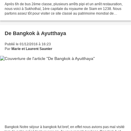
Après 6h de bus 2ème classe, plusieurs arrêts pipi et un arrêt restauration,
nous voici à Sukhothaï, 1ère capitale du royaume de Siam en 1238. Nous
partons assez tôt pour visiter ce site classé au patrimoine mondial de
l'Unesco. Le domaine est vaste et...
De Bangkok à Ayutthaya
Publié le 01/12/2016 à 16:23
Par
Marie et Laurent Saunier
Bangkok Notre séjour à bangkok fut bref, en effet nous avions pas mal visité