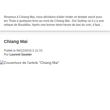
Revenus à Chiang Mai, nous décidons d'aller visiter un temple sacré pour
les Thaïs à quelques Kms au nord de Chiang Mai : Doi Suthep où il y a une
relique de Bouddha. Après une bonne demi-heure de taxi du coin, il faut
monter encore 306 marches ! C'est...
Chiang Mai
Publié le 09/12/2016 à 11:33
Par
Laurent Saunier