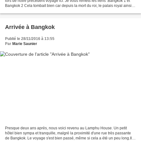
lors de notre précédent voyage ici. Je vous remets les liens :Bangkok 1 et
Bangkok 2 Cela tombait bien car depuis la mort du roi, le palais royal ainsi
que d'autre palais sont...
Arrivée à Bangkok
Publié le 28/11/2016 à 13:55
Par
Marie Saunier
Presque deux ans après, nous voici revenu au Lamphu House. Un petit
hôtel bien sympa et tranquille, malgré la proximité d'une rue très passante
de Bangkok. Le voyage s'est bien passé, même si cela a été un peu long.Il