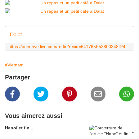
Dalat
https://onedrive.live.com/redir?resid=641765F53800348D!4803&authkey=!AALOj-Xc1ueGumM&ithint=album%2c
#Vietnam
Partager
Vous aimerez aussi
Hanoï et fin...