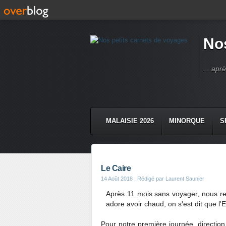
Nos
... apr
MALAISIE 2026
MINORQUE
S
Le Caire
14 Août 2018
, Rédigé par Laurent Saunier
Après 11 mois sans voyager, nous r
adore avoir chaud, on s'est dit que l'
Pour notre première journée, direction