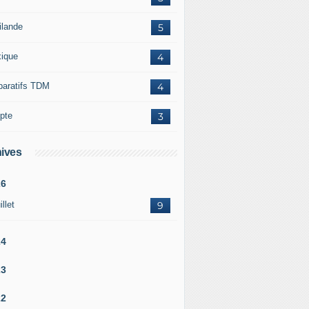
ilande
5
ique
4
paratifs TDM
4
pte
3
ives
26
illet
9
24
23
22