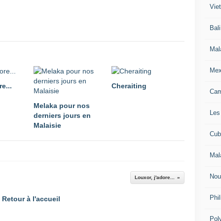
Vie
Bali
Mal
Mex
e...
Cheraiting
Ca
Melaka pour nos
Les
derniers jours en
Malaisie
Cub
Mal
Nou
Louxor, j'adore...
Phil
Retour à l'accueil
Pol