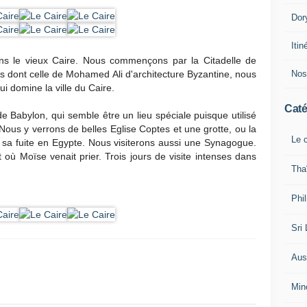
Dor
Iti
ons le vieux Caire. Nous commençons par la Citadelle de
Nos
 dont celle de Mohamed Ali d'architecture Byzantine, nous
i domine la ville du Caire.
Caté
de Babylon, qui semble être un lieu spéciale puisque utilisé
ous y verrons de belles Eglise Coptes et une grotte, ou la
Le c
t sa fuite en Egypte. Nous visiterons aussi une Synagogue.
t où Moïse venait prier. Trois jours de visite intenses dans
Tha
Phi
Sri
Aust
Min