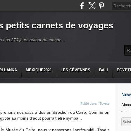
 petits carnets de voyages
ès nos 270 jours autour du monde...
RI LANKA
MEXIQUE2021
LES CÉVENNES
BALI
EGYPT
News
Publié dans
#Egypte
Abonn
articl
eprenons nos sacs à dos en direction du Caire. Comme on
Egypte au moins d'aout pourrait être sympa...
 le Musée du Caire. nous y passerons l'après-midi. J'avais