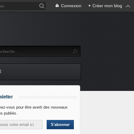
Connexion
+
Créer mon blog
E
letter
ez-vous pour être averti des nouveaux
es publiés.