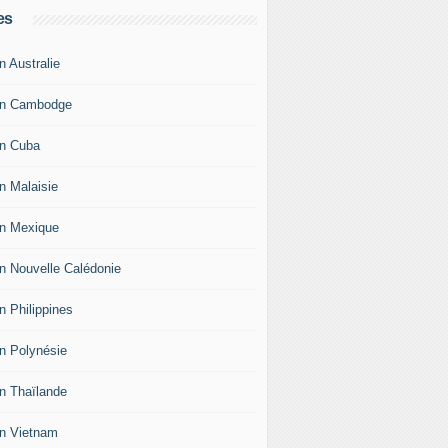
es
n Australie
an Cambodge
an Cuba
an Malaisie
an Mexique
an Nouvelle Calédonie
n Philippines
an Polynésie
an Thaïlande
an Vietnam