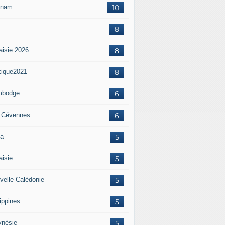
tnam
10
8
aisie 2026
8
ique2021
8
mbodge
6
 Cévennes
6
a
5
aisie
5
velle Calédonie
5
ippines
5
ynésie
5