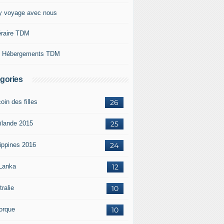
y voyage avec nous
néraire TDM
 Hébergements TDM
gories
oin des filles
26
ïlande 2015
25
lippines 2016
24
 Lanka
12
ralie
10
orque
10