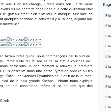
 a 19 ans. Rien n'a changé, il reste dans son jus de vieux
Pag
avons vu me conforte dans l'idée que cette civilisation était
sur le gâteau étant bien entendu le masque funéraire de
Bila
 quelques seconde à l'admirer il y a 19 ans, aujourd'hui,
ne merveille !
Bil
Bil
Bil
vec Akram notre guide, nous commençons par le sud du
Bil
is. Petite visite du Musée et de sa statue couchée de
 nous passerons un bon moment à admirer la première
Bil
s. Puis descente dans une petite Pyramide annexe ou les
ge. Enfin, Les Grandes Pyramides pour la fin de la journée.
Bila
pied de la plus grande Khéops ! Akram nous explique
les ont été construites, même si ce ne sont que des
Bil
Bil
 Gizeh
Bil