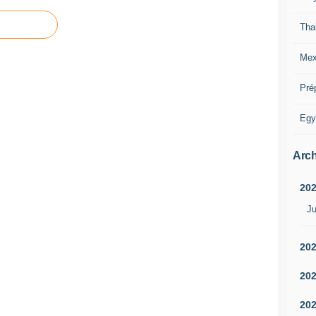
Tha
Mex
Pré
Egy
Arch
20
Ju
20
20
20