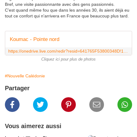
Bref, une visite passionnante avec des gens passionnés.
C'est quand même fou que dans les années 30, ils aient déjà eu
tout ce confort qui n'arrivera en France que beaucoup plus tard.
Koumac - Pointe nord
https://onedrive.live.com/redir?resid=641765F53800348D!14239&authkey=!ABtiGnWVtFZbvh0&ithint=album%2c
Cliquez ici pour plus de photos
#Nouvelle Calédonie
Partager
Vous aimerez aussi