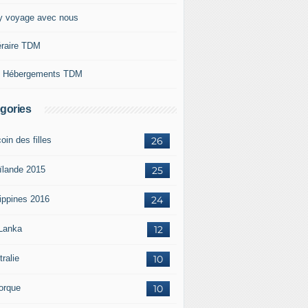
y voyage avec nous
néraire TDM
 Hébergements TDM
gories
oin des filles
26
ïlande 2015
25
lippines 2016
24
 Lanka
12
ralie
10
orque
10