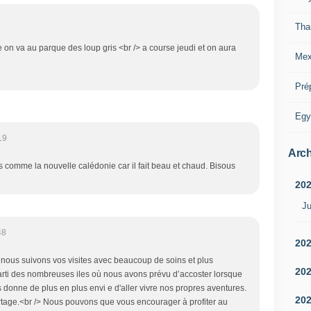
Tha
e on va au parque des loup gris <br /> a course jeudi et on aura
Mex
Pré
Egy
19
Arch
pas comme la nouvelle calédonie car il fait beau et chaud. Bisous
20
Ju
48
20
, nous suivons vos visites avec beaucoup de soins et plus
20
parti des nombreuses iles où nous avons prévu d’accoster lorsque
s donne de plus en plus envi e d'aller vivre nos propres aventures.
20
rtage.<br /> Nous pouvons que vous encourager à profiter au