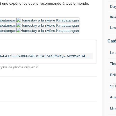
est une expérience que je recommande à tout le monde.
Dor
Iti
Nos
Caté
Le c
https://onedrive.live.com/redir?resid=641765F53800348D!11417&authkey=!ABzfzwnR4GzBXtw&ithint=album%2c
Tha
 plus de photos cliquez ici
Phi
Sri
Aust
Min