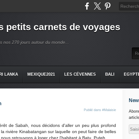
 petits carnets de voyages
ès nos 270 jours autour du monde...
RI LANKA
MEXIQUE2021
LES CÉVENNES
BALI
EGYPT
News
n
Publié dans
#Malaisie
Abonn
articl
érêt de Sabah, nous décidons d'aller un peu plus profond
 rivière Kinabatangan sur laquelle on peut faire de belles
nous retrouvons à loger chez l'habitant à Batu Puteh.