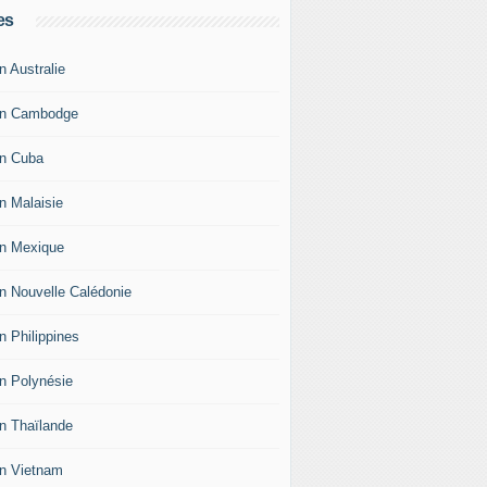
es
n Australie
an Cambodge
an Cuba
an Malaisie
an Mexique
an Nouvelle Calédonie
n Philippines
an Polynésie
an Thaïlande
an Vietnam