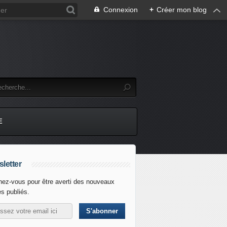
Connexion
+
Créer mon blog
E
letter
ez-vous pour être averti des nouveaux
es publiés.