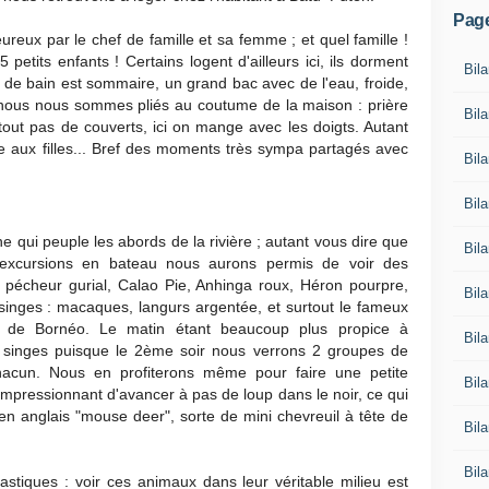
Pag
ureux par le chef de famille et sa femme ; et quel famille !
 petits enfants ! Certains logent d'ailleurs ici, ils dorment
Bila
e de bain est sommaire, un grand bac avec de l'eau, froide,
e, nous nous sommes pliés au coutume de la maison : prière
Bil
ut pas de couverts, ici on mange avec les doigts. Autant
 aux filles... Bref des moments très sympa partagés avec
Bil
Bil
 qui peuple les abords de la rivière ; autant vous dire que
Bil
xcursions en bateau nous aurons permis de voir des
n pécheur gurial, Calao Pie, Anhinga roux, Héron pourpre,
Bil
singes : macaques, langurs argentée, et surtout le fameux
e de Bornéo. Le matin étant beaucoup plus propice à
Bila
es singes puisque le 2ème soir nous verrons 2 groupes de
chacun. Nous en profiterons même pour faire une petite
Bil
impressionnant d'avancer à pas de loup dans le noir, ce qui
n anglais "mouse deer", sorte de mini chevreuil à tête de
Bil
Bil
astiques : voir ces animaux dans leur véritable milieu est