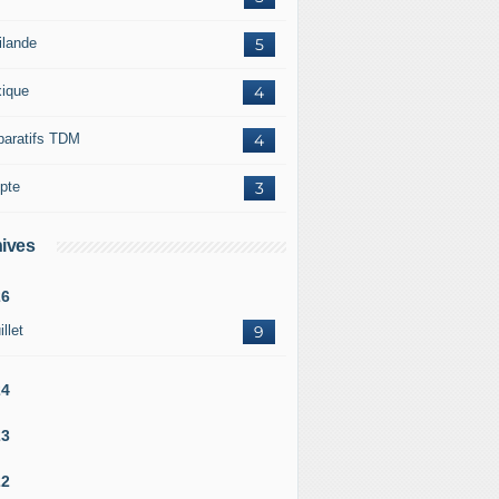
ilande
5
ique
4
paratifs TDM
4
pte
3
ives
26
illet
9
24
23
22