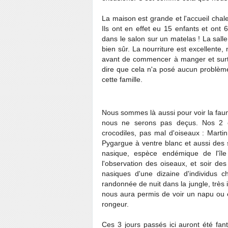
La maison est grande et l'accueil chale
Ils ont en effet eu 15 enfants et ont 65
dans le salon sur un matelas ! La sall
bien sûr. La nourriture est excellent
avant de commencer à manger et surto
dire que cela n'a posé aucun problème
cette famille.
Nous sommes là aussi pour voir la faune
nous ne serons pas deçus. Nos 2 e
crocodiles, pas mal d'oiseaux : Marti
Pygargue à ventre blanc et aussi des 
nasique, espèce endémique de l'îl
l'observation des oiseaux, et soir d
nasiques d'une dizaine d'individus 
randonnée de nuit dans la jungle, très 
nous aura permis de voir un napu ou e
rongeur.
Ces 3 jours passés ici auront été fant