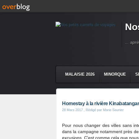
Nos
... apr
MALAISIE 2026
MINORQUE
S
Homestay à la rivière Kinabatanga
28 Mars 2017
, Rédigé par Marie Saunier
Pour nous changer des villes sans int
dans la campagne notamment près de la
excusions. C'est comme cela que nous 