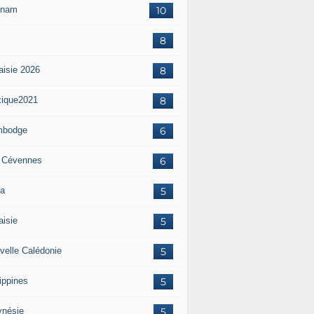
tnam
10
8
aisie 2026
8
ique2021
8
mbodge
6
 Cévennes
6
a
5
aisie
5
velle Calédonie
5
ippines
5
ynésie
5